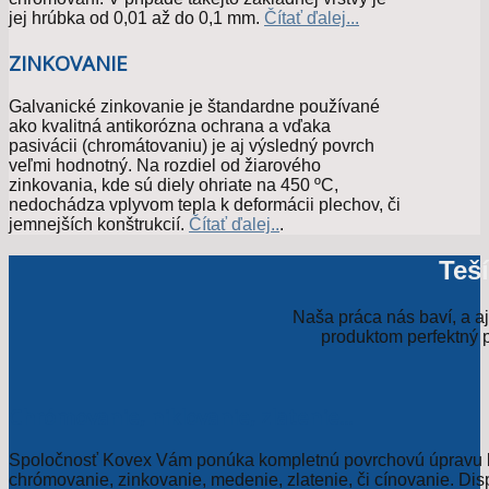
jej hrúbka od 0,01 až do 0,1 mm.
Čítať ďalej...
ZINKOVANIE
Galvanické zinkovanie je štandardne používané
ako kvalitná antikorózna ochrana a vďaka
pasivácii (chromátovaniu) je aj výsledný povrch
veľmi hodnotný. Na rozdiel od žiarového
zinkovania, kde sú diely ohriate na 450 ºC,
nedochádza vplyvom tepla k deformácii plechov, či
jemnejších konštrukcií.
Čítať ďalej..
.
Teš
Naša práca nás baví, a a
produktom perfektný p
Chrómovanie, niklovanie, zlatenie...
Spoločnosť Kovex Vám ponúka kompletnú povrchovú úpravu k
chrómovanie, zinkovanie, medenie, zlatenie, či cínovanie. Di