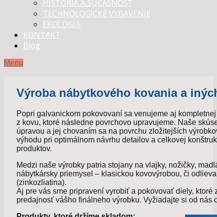
HISTÓRIA A SÚČASNOSŤ
TECHNOLOGICKÉ VYBAVENIE
EKOLÓGIA
KONTAKT
Blog
Menu
Úvod
SLUŽBY
GALVANICKÉ
Výroba nábytkového kovania a inýc
POKOVOVANIE
KOVOVÝROBA
Popri galvanickom pokovovaní sa venujeme aj kompletnej
LEŠTENIE
z kovu, ktoré následne povrchovo upravujeme. Naše skúsen
PIESKOVANIE
úpravou a jej chovaním sa na povrchu zložitejších výrobk
OMIEĽANIE
výhodu pri optimálnom návrhu detailov a celkovej konštruk
TECHNOLÓGIE
produktov.
CHRÓMOVANIE
NIKLOVANIE
Medzi naše výrobky patria stojany na vlajky, nožičky, madl
MEDENIE
nábytkársky priemysel – klasickou kovovýrobou, či odliev
ZLATENIE
(zinkozliatina).
CÍNOVANIE
Aj pre vás sme pripravení vyrobiť a pokovovať diely, ktoré 
ZINKOVANIE
predajnosť vášho finálneho výrobku. Vyžiadajte si od nás
VÝROBKY
NÁBYTKOVÉ
Produkty, ktoré držíme skladom: