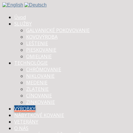
Úvod
SLUŽBY
GALVANICKÉ POKOVOVANIE
KOVOVÝROBA
LEŠTENIE
PIESKOVANIE
OMIEĽANIE
TECHNOLÓGIE
CHRÓMOVANIE
NIKLOVANIE
MEDENIE
ZLATENIE
CÍNOVANIE
ZINKOVANIE
VÝROBKY
NÁBYTKOVÉ KOVANIE
VETERÁNY
O NÁS