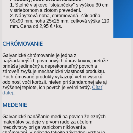
KOVANIE
1.
Stolné vlajkové "stojančeky" s výškou 30 cm,
VETERÁNY
v striebornom a zlotom prevedení.
O NÁS
2.
Nábytková noha, chromovaná. Základňa
HISTÓRIA A
90x90 mm, noha 25x25 mm, celková výška 110
SÚČASNOSŤ
mm. Cena od 2,95 € / ks.
TECHNOLOGICKÉ
VYBAVENIE
EKOLÓGIA
CHRÓMOVANIE
KONTAKT
Blog
Galvanické chrómovanie je jedna z
najžiadanejších povrchových úprav kovov, pretože
prináša jedinečný a neprekonateľný povrch a
zároveň zvyšuje mechanické vlastnosti produktu.
Pochrómované produkty vykazujú veľmi vysokú
odolnosť voči korózii, nielen pri štandardnej ale aj
zvýšenej teplote, ich povrch je veľmi tvrdý.
Čítať
ďalej...
MEDENIE
Galvanické nanášanie medi na povrch železných
materiálov sa deje v prvom rade za účelom
medzivrstvy pri galvanickom niklovaní a
chrómovaní. V prípade takejto základnej vrstvy je