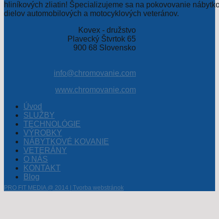
hliníkových zliatin! Špecializujeme sa na pokovovanie nábytk
dielov automobilových a motocyklových veteránov.
Kovex - družstvo
Plavecký Štvrtok 65
900 68 Slovensko
info@chromovanie.com
www.chromovanie.com
Úvod
SLUŽBY
TECHNOLÓGIE
VÝROBKY
NÁBYTKOVÉ KOVANIE
VETERÁNY
O NÁS
KONTAKT
Blog
PRO FIT MEDIA @ 2014 | Tvorba webstránok