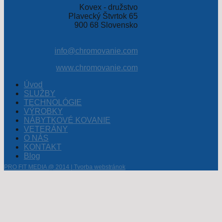
Kovex - družstvo
Plavecký Štvrtok 65
900 68 Slovensko
info@chromovanie.com
www.chromovanie.com
Úvod
SLUŽBY
TECHNOLÓGIE
VÝROBKY
NÁBYTKOVÉ KOVANIE
VETERÁNY
O NÁS
KONTAKT
Blog
PRO FIT MEDIA @ 2014 | Tvorba webstránok