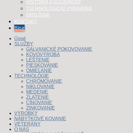
HISTÓRIA A SÚČASNOSŤ
TECHNOLOGICKÉ VYBAVENIE
EKOLÓGIA
KONTAKT
Blog
Úvod
SLUŽBY
GALVANICKÉ POKOVOVANIE
KOVOVÝROBA
LEŠTENIE
PIESKOVANIE
OMIEĽANIE
TECHNOLÓGIE
CHRÓMOVANIE
NIKLOVANIE
MEDENIE
ZLATENIE
CÍNOVANIE
ZINKOVANIE
VÝROBKY
NÁBYTKOVÉ KOVANIE
VETERÁNY
O NÁS