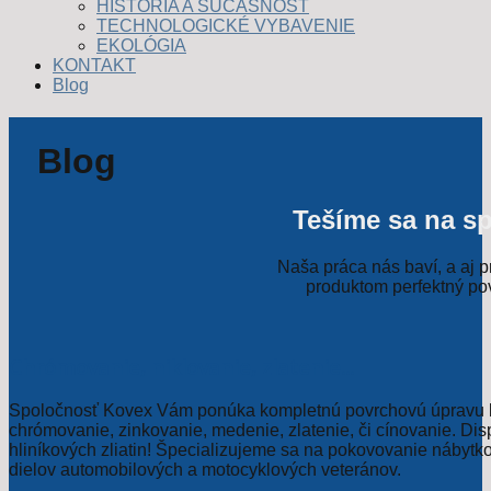
HISTÓRIA A SÚČASNOSŤ
TECHNOLOGICKÉ VYBAVENIE
EKOLÓGIA
KONTAKT
Blog
Blog
Tešíme sa na s
Naša práca nás baví, a aj 
produktom perfektný pov
Chrómovanie, niklovanie, zlatenie...
Spoločnosť Kovex Vám ponúka kompletnú povrchovú úpravu k
chrómovanie, zinkovanie, medenie, zlatenie, či cínovanie. Di
hliníkových zliatin! Špecializujeme sa na pokovovanie nábytk
dielov automobilových a motocyklových veteránov.