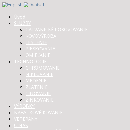
Úvod
SLUŽBY
GALVANICKÉ POKOVOVANIE
KOVOVÝROBA
LEŠTENIE
PIESKOVANIE
OMIEĽANIE
TECHNOLÓGIE
CHRÓMOVANIE
NIKLOVANIE
MEDENIE
ZLATENIE
CÍNOVANIE
ZINKOVANIE
VÝROBKY
NÁBYTKOVÉ KOVANIE
VETERÁNY
O NÁS