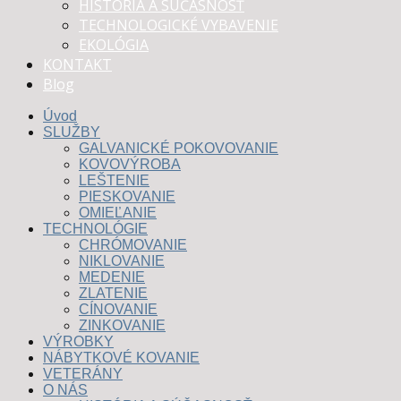
HISTÓRIA A SÚČASNOSŤ
TECHNOLOGICKÉ VYBAVENIE
EKOLÓGIA
KONTAKT
Blog
Úvod
SLUŽBY
GALVANICKÉ POKOVOVANIE
KOVOVÝROBA
LEŠTENIE
PIESKOVANIE
OMIEĽANIE
TECHNOLÓGIE
CHRÓMOVANIE
NIKLOVANIE
MEDENIE
ZLATENIE
CÍNOVANIE
ZINKOVANIE
VÝROBKY
NÁBYTKOVÉ KOVANIE
VETERÁNY
O NÁS