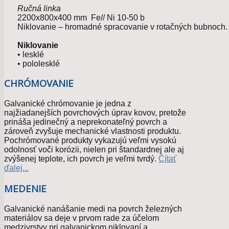
Ručná linka
2200x800x400 mm Fe// Ni 10-50 b
Niklovanie – hromadné spracovanie v rotačných bubnoch.
Niklovanie
• lesklé
• pololesklé
CHRÓMOVANIE
Galvanické chrómovanie je jedna z
najžiadanejších povrchových úprav kovov, pretože
prináša jedinečný a neprekonateľný povrch a
zároveň zvyšuje mechanické vlastnosti produktu.
Pochrómované produkty vykazujú veľmi vysokú
odolnosť voči korózii, nielen pri štandardnej ale aj
zvýšenej teplote, ich povrch je veľmi tvrdý.
Čítať
ďalej...
MEDENIE
Galvanické nanášanie medi na povrch železných
materiálov sa deje v prvom rade za účelom
medzivrstvy pri galvanickom niklovaní a