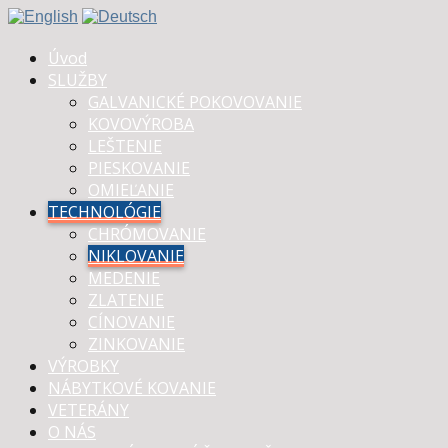
Úvod
SLUŽBY
GALVANICKÉ POKOVOVANIE
KOVOVÝROBA
LEŠTENIE
PIESKOVANIE
OMIEĽANIE
TECHNOLÓGIE
CHRÓMOVANIE
NIKLOVANIE
MEDENIE
ZLATENIE
CÍNOVANIE
ZINKOVANIE
VÝROBKY
NÁBYTKOVÉ KOVANIE
VETERÁNY
O NÁS