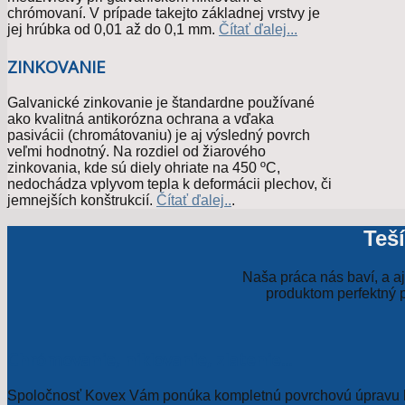
chrómovaní. V prípade takejto základnej vrstvy je
jej hrúbka od 0,01 až do 0,1 mm.
Čítať ďalej...
ZINKOVANIE
Galvanické zinkovanie je štandardne používané
ako kvalitná antikorózna ochrana a vďaka
pasivácii (chromátovaniu) je aj výsledný povrch
veľmi hodnotný. Na rozdiel od žiarového
zinkovania, kde sú diely ohriate na 450 ºC,
nedochádza vplyvom tepla k deformácii plechov, či
jemnejších konštrukcií.
Čítať ďalej..
.
Teš
Naša práca nás baví, a a
produktom perfektný p
Chrómovanie, niklovanie, zlatenie...
Spoločnosť Kovex Vám ponúka kompletnú povrchovú úpravu k