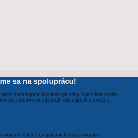
íme sa na spoluprácu!
j preto dosahujeme kvalitné výsledky. Vytvoríme vašim
ovrch, v ktorom sa odzrkadlí váš úspech v predaji.
ovových materiálov galvanickým pokovením -