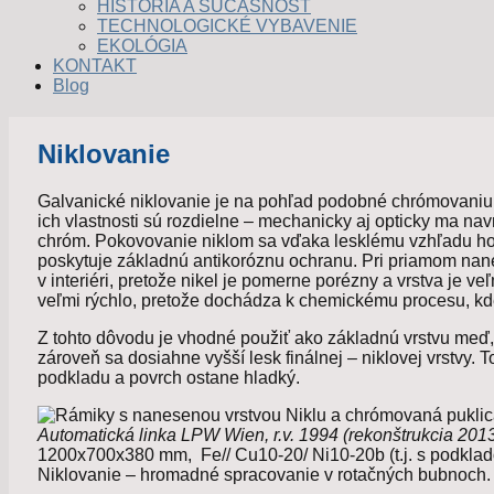
HISTÓRIA A SÚČASNOSŤ
TECHNOLOGICKÉ VYBAVENIE
EKOLÓGIA
KONTAKT
Blog
Niklovanie
Galvanické niklovanie je na pohľad podobné chrómovaniu
ich vlastnosti sú rozdielne – mechanicky aj opticky ma nav
chróm. Pokovovanie niklom sa vďaka lesklému vzhľadu hod
poskytuje základnú antikoróznu ochranu. Pri priamom nane
v interiéri, pretože nikel je pomerne porézny a vrstva je veľ
veľmi rýchlo, pretože dochádza k chemickému procesu, kde
Z tohto dôvodu je vhodné použiť ako základnú vrstvu meď, 
zároveň sa dosiahne vyšší lesk finálnej – niklovej vrstvy. 
podkladu a povrch ostane hladký.
Automatická linka LPW Wien, r.v. 1994 (rekonštrukcia 2013
1200x700x380 mm, Fe// Cu10-20/ Ni10-20b (t.j. s podkl
Niklovanie – hromadné spracovanie v rotačných bubnoch.