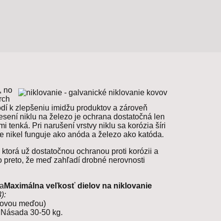
, no
rch
í k zlepšeniu imidžu produktov a zároveň
sení niklu na železo je ochrana dostatočná len
mi tenká. Pri narušení vrstvy niklu sa korózia šíri
 nikel funguje ako anóda a železo ako katóda.
ktorá už dostatočnou ochranou proti korózii a
To preto, že meď zahľadí drobné nerovnosti
Maximálna veľkosť dielov na niklovanie
):
adovou meďou)
 Násada 30-50 kg.