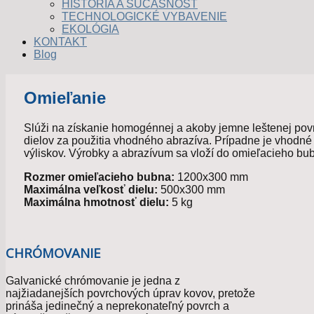
HISTÓRIA A SÚČASNOSŤ
TECHNOLOGICKÉ VYBAVENIE
EKOLÓGIA
KONTAKT
Blog
Omieľanie
Slúži na získanie homogénnej a akoby jemne leštenej po
dielov za použitia vhodného abrazíva. Prípadne je vhodn
výliskov. Výrobky a abrazívum sa vloží do omieľacieho bu
Rozmer omieľacieho bubna:
1200x300 mm
Maximálna veľkosť dielu:
500x300 mm
Maximálna hmotnosť dielu:
5 kg
CHRÓMOVANIE
Galvanické chrómovanie je jedna z
najžiadanejších povrchových úprav kovov, pretože
prináša jedinečný a neprekonateľný povrch a