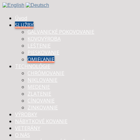
Úvod
SLUŽBY
GALVANICKÉ POKOVOVANIE
KOVOVÝROBA
LEŠTENIE
PIESKOVANIE
OMIEĽANIE
TECHNOLÓGIE
CHRÓMOVANIE
NIKLOVANIE
MEDENIE
ZLATENIE
CÍNOVANIE
ZINKOVANIE
VÝROBKY
NÁBYTKOVÉ KOVANIE
VETERÁNY
O NÁS