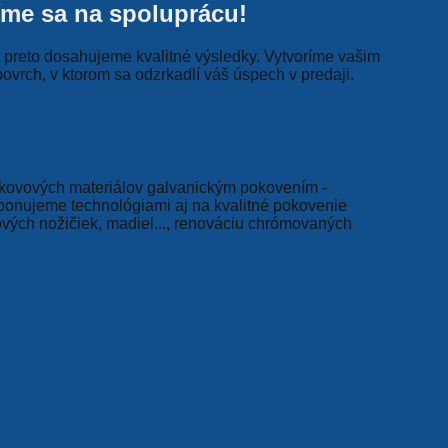
íme sa na spoluprácu!
j preto dosahujeme kvalitné výsledky. Vytvoríme vašim
ovrch, v ktorom sa odzrkadlí váš úspech v predaji.
ovových materiálov galvanickým pokovením -
sponujeme technológiami aj na kvalitné pokovenie
ových nožičiek, madiel..., renováciu chrómovaných