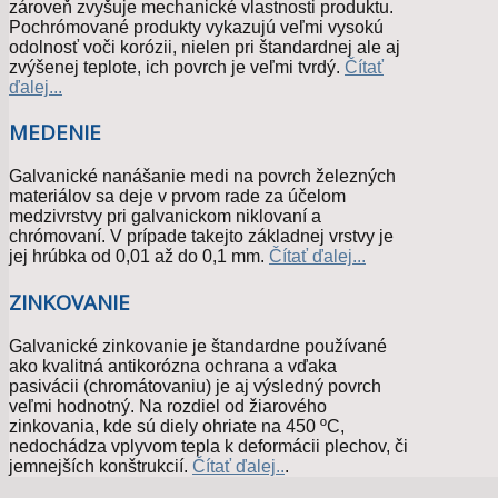
zároveň zvyšuje mechanické vlastnosti produktu.
Pochrómované produkty vykazujú veľmi vysokú
odolnosť voči korózii, nielen pri štandardnej ale aj
zvýšenej teplote, ich povrch je veľmi tvrdý.
Čítať
ďalej...
MEDENIE
Galvanické nanášanie medi na povrch železných
materiálov sa deje v prvom rade za účelom
medzivrstvy pri galvanickom niklovaní a
chrómovaní. V prípade takejto základnej vrstvy je
jej hrúbka od 0,01 až do 0,1 mm.
Čítať ďalej...
ZINKOVANIE
Galvanické zinkovanie je štandardne používané
ako kvalitná antikorózna ochrana a vďaka
pasivácii (chromátovaniu) je aj výsledný povrch
veľmi hodnotný. Na rozdiel od žiarového
zinkovania, kde sú diely ohriate na 450 ºC,
nedochádza vplyvom tepla k deformácii plechov, či
jemnejších konštrukcií.
Čítať ďalej..
.