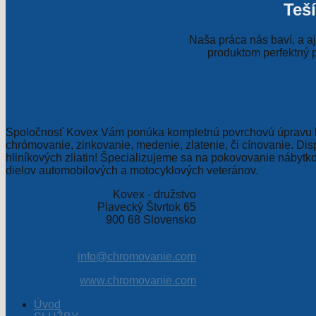
Teš
Naša práca nás baví, a a
produktom perfektný p
Chrómovanie, niklovanie, zlatenie...
Spoločnosť Kovex Vám ponúka kompletnú povrchovú úpravu k
chrómovanie, zinkovanie, medenie, zlatenie, či cínovanie. Di
hliníkových zliatin! Špecializujeme sa na pokovovanie nábytk
dielov automobilových a motocyklových veteránov.
Kovex - družstvo
Plavecký Štvrtok 65
900 68 Slovensko
info@chromovanie.com
www.chromovanie.com
Úvod