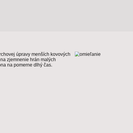
vrchovej úpravy menších kovových
é na zjemnenie hrán malých
bna na pomerne dlhý čas.