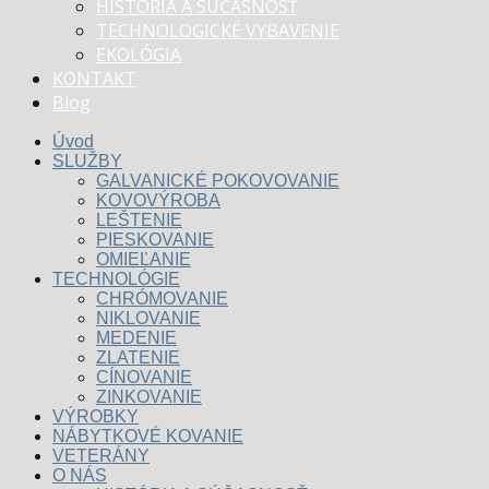
HISTÓRIA A SÚČASNOSŤ
TECHNOLOGICKÉ VYBAVENIE
EKOLÓGIA
KONTAKT
Blog
Úvod
SLUŽBY
GALVANICKÉ POKOVOVANIE
KOVOVÝROBA
LEŠTENIE
PIESKOVANIE
OMIEĽANIE
TECHNOLÓGIE
CHRÓMOVANIE
NIKLOVANIE
MEDENIE
ZLATENIE
CÍNOVANIE
ZINKOVANIE
VÝROBKY
NÁBYTKOVÉ KOVANIE
VETERÁNY
O NÁS