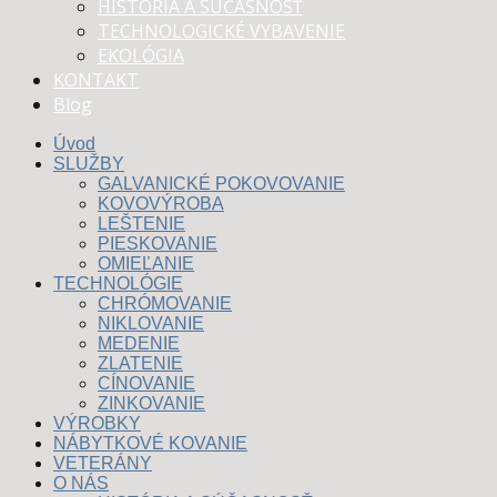
HISTÓRIA A SÚČASNOSŤ
TECHNOLOGICKÉ VYBAVENIE
EKOLÓGIA
KONTAKT
Blog
Úvod
SLUŽBY
GALVANICKÉ POKOVOVANIE
KOVOVÝROBA
LEŠTENIE
PIESKOVANIE
OMIEĽANIE
TECHNOLÓGIE
CHRÓMOVANIE
NIKLOVANIE
MEDENIE
ZLATENIE
CÍNOVANIE
ZINKOVANIE
VÝROBKY
NÁBYTKOVÉ KOVANIE
VETERÁNY
O NÁS