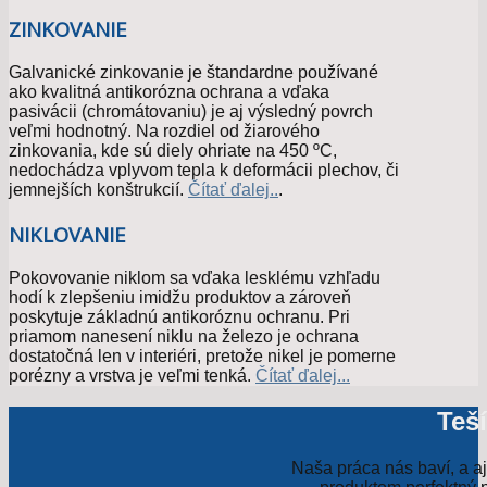
ZINKOVANIE
Galvanické zinkovanie je štandardne používané
ako kvalitná antikorózna ochrana a vďaka
pasivácii (chromátovaniu) je aj výsledný povrch
veľmi hodnotný. Na rozdiel od žiarového
zinkovania, kde sú diely ohriate na 450 ºC,
nedochádza vplyvom tepla k deformácii plechov, či
jemnejších konštrukcií.
Čítať ďalej..
.
NIKLOVANIE
Pokovovanie niklom sa vďaka lesklému vzhľadu
hodí k zlepšeniu imidžu produktov a zároveň
poskytuje základnú antikoróznu ochranu. Pri
priamom nanesení niklu na železo je ochrana
dostatočná len v interiéri, pretože nikel je pomerne
porézny a vrstva je veľmi tenká.
Čítať ďalej...
Teš
Naša práca nás baví, a a