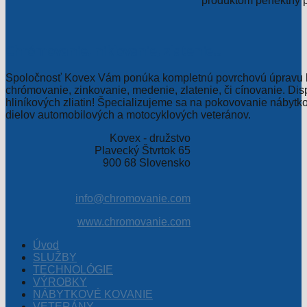
produktom perfektný p
Chrómovanie, niklovanie, zlatenie...
Spoločnosť Kovex Vám ponúka kompletnú povrchovú úpravu k
chrómovanie, zinkovanie, medenie, zlatenie, či cínovanie. Di
hliníkových zliatin! Špecializujeme sa na pokovovanie nábytk
dielov automobilových a motocyklových veteránov.
Kovex - družstvo
Plavecký Štvrtok 65
900 68 Slovensko
info@chromovanie.com
www.chromovanie.com
Úvod
SLUŽBY
TECHNOLÓGIE
VÝROBKY
NÁBYTKOVÉ KOVANIE
VETERÁNY