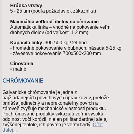
Hrúbka vrstvy
5 - 25 μm (podľa požiadaviek zákazníka)
Maximálna veľkosť dielov na cínovanie
Automatická linka – vhodné na pokovanie veľmi
drobných dielov (od veľkosti 1-2 mm)
Kapacita linky
: 300-500 kg / 24 hod.
- hromadné pokovovanie v bubnoch, násada 5-15 kg
- závesové pokovovanie 700x500x200 mm
Cínovanie
• matné
CHRÓMOVANIE
Galvanické chrómovanie je jedna z
najžiadanejších povrchových úprav kovov, pretože
prináša jedinečný a neprekonateľný povrch a
zároveň zvyšuje mechanické vlastnosti produktu.
Pochrómované produkty vykazujú veľmi vysokú
odolnosť voči korózii, nielen pri štandardnej ale aj
zvýšenej teplote, ich povrch je veľmi tvrdý.
Čítať
ďalej...