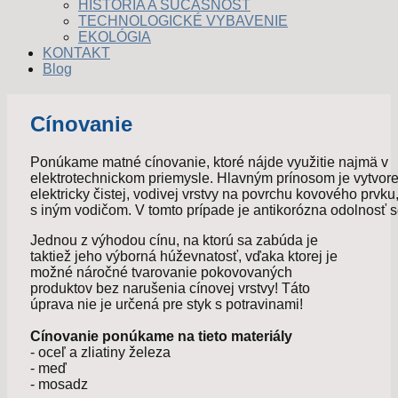
HISTÓRIA A SÚČASNOSŤ
TECHNOLOGICKÉ VYBAVENIE
EKOLÓGIA
KONTAKT
Blog
Cínovanie
Ponúkame matné cínovanie, ktoré nájde využitie najmä v
elektrotechnickom priemysle. Hlavným prínosom je vytvor
elektricky čistej, vodivej vrstvy na povrchu kovového prvk
s iným vodičom. V tomto prípade je antikorózna odolnosť
Jednou z výhodou cínu, na ktorú sa zabúda je
taktiež jeho výborná húževnatosť, vďaka ktorej je
možné náročné tvarovanie pokovovaných
produktov bez narušenia cínovej vrstvy! Táto
úprava nie je určená pre styk s potravinami!
Cínovanie ponúkame na tieto materiály
- oceľ a zliatiny železa
- meď
- mosadz