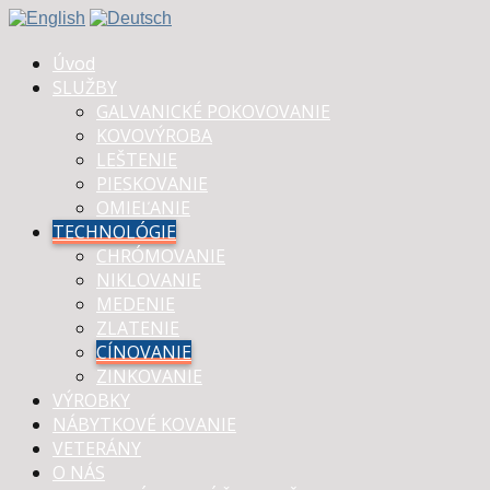
Úvod
SLUŽBY
GALVANICKÉ POKOVOVANIE
KOVOVÝROBA
LEŠTENIE
PIESKOVANIE
OMIEĽANIE
TECHNOLÓGIE
CHRÓMOVANIE
NIKLOVANIE
MEDENIE
ZLATENIE
CÍNOVANIE
ZINKOVANIE
VÝROBKY
NÁBYTKOVÉ KOVANIE
VETERÁNY
O NÁS