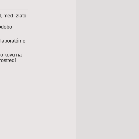
hodobo
 laboratórne
ho kovu na
ostredí