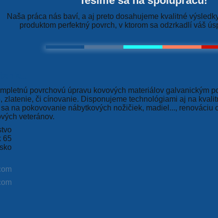
Tešíme sa na spoluprácu!
Naša práca nás baví, a aj preto dosahujeme kvalitné výsledk
produktom perfektný povrch, v ktorom sa odzrkadlí váš úsp
enie...
pletnú povrchovú úpravu kovových materiálov galvanickým p
 zlatenie, či cínovanie. Disponujeme technológiami aj na kvali
me sa na pokovovanie nábytkových nožičiek, madiel..., renováci
ových veteránov.
stvo
k 65
sko
com
com