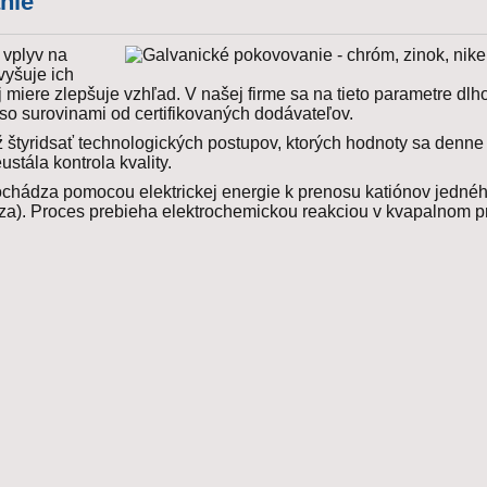
nie
vplyv na
vyšuje ich
ej miere zlepšuje vzhľad. V našej firme sa na tieto parametre dl
so surovinami od certifikovaných dodávateľov.
 štyridsať technologických postupov, ktorých hodnoty sa denne
stála kontrola kvality.
chádza pomocou elektrickej energie k prenosu katiónov jedné
ýza). Proces prebieha elektrochemickou reakciou v kvapalnom pr