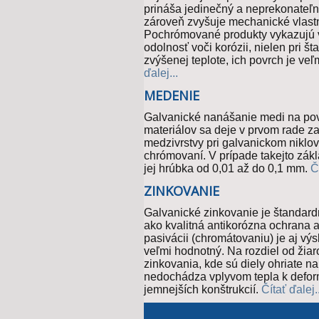
prináša jedinečný a neprekonateľn
zároveň zvyšuje mechanické vlastn
Pochrómované produkty vykazujú 
odolnosť voči korózii, nielen pri št
zvýšenej teplote, ich povrch je veľ
ďalej...
MEDENIE
Galvanické nanášanie medi na po
materiálov sa deje v prvom rade z
medzivrstvy pri galvanickom niklov
chrómovaní. V prípade takejto zákl
jej hrúbka od 0,01 až do 0,1 mm.
Č
ZINKOVANIE
Galvanické zinkovanie je štandar
ako kvalitná antikorózna ochrana 
pasivácii (chromátovaniu) je aj vý
veľmi hodnotný. Na rozdiel od žia
zinkovania, kde sú diely ohriate na
nedochádza vplyvom tepla k deform
jemnejších konštrukcií.
Čítať ďalej.