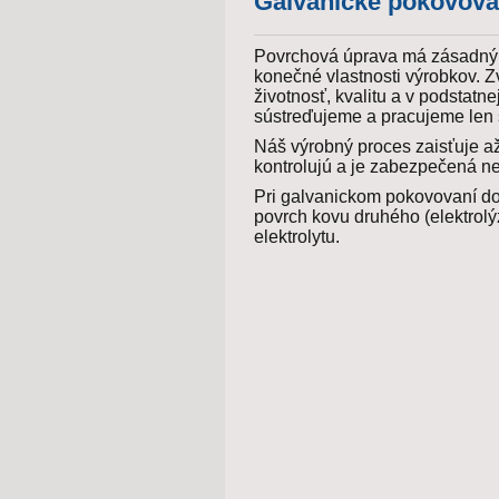
Galvanické pokovova
Povrchová úprava má zásadný 
konečné vlastnosti výrobkov. Z
životnosť, kvalitu a v podstatn
sústreďujeme a pracujeme len 
Náš výrobný proces zaisťuje až
kontrolujú a je zabezpečená neu
Pri galvanickom pokovovaní do
povrch kovu druhého (elektrol
elektrolytu.