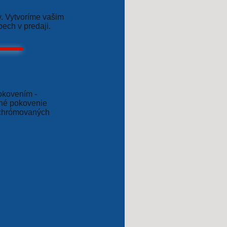
y. Vytvoríme vašim
ech v predaji.
okovením -
tné pokovenie
u chrómovaných