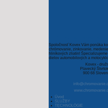
Chrómovanie, niklovanie, zlat
Spoločnosť Kovex Vám ponúka kom
chrómovanie, zinkovanie, medenie,
hliníkových zliatin! Špecializuje
dielov automobilových a motocykl
Kovex - druž
Plavecký Štvrto
900 68 Sloven
info@chromovanie.
www.chromovanie.
Úvod
SLUŽBY
TECHNOLÓGIE