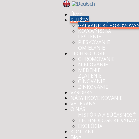
Úvod
SLUŽBY
GALVANICKÉ POKOVOVAN
KOVOVÝROBA
LEŠTENIE
PIESKOVANIE
OMIEĽANIE
TECHNOLÓGIE
CHRÓMOVANIE
NIKLOVANIE
MEDENIE
ZLATENIE
CÍNOVANIE
ZINKOVANIE
VÝROBKY
NÁBYTKOVÉ KOVANIE
VETERÁNY
O NÁS
HISTÓRIA A SÚČASNOSŤ
TECHNOLOGICKÉ VYBAVE
EKOLÓGIA
KONTAKT
Blog