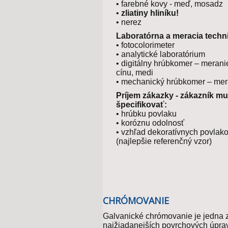
• farebné kovy - meď, mosadz
•
zliatiny hliníku!
• nerez
Laboratórna a meracia techn
• fotocolorimeter
• analytické laboratórium
• digitálny hrúbkomer – merani
cínu, medi
• mechanický hrúbkomer – mera
Príjem zákazky - zákazník mu
špecifikovať:
• hrúbku povlaku
• koróznu odolnosť
• vzhľad dekoratívnych povlak
(najlepšie referenčný vzor)
CHRÓMOVANIE
Galvanické chrómovanie je jedna 
najžiadanejších povrchových úprav