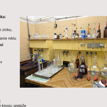
ika:
e zinku,
nie niklu
sí
ov
z
 kovov, pretože