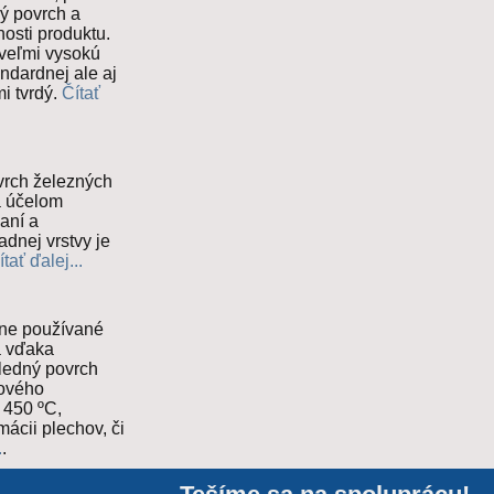
ý povrch a
osti produktu.
veľmi vysokú
andardnej ale aj
mi tvrdý.
Čítať
vrch železných
a účelom
aní a
adnej vrstvy je
ítať ďalej...
dne používané
a vďaka
sledný povrch
rového
 450 ºC,
ácii plechov, či
.
.